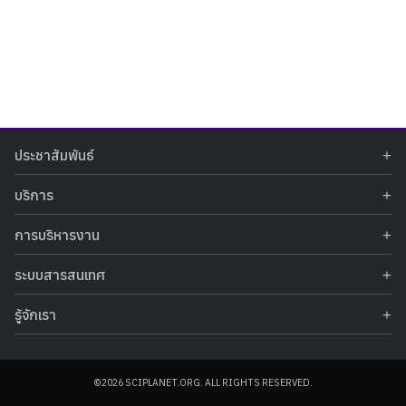
Search
Search
ประชาสัมพันธ์
for:
ข่าวประชาสัมพันธ์
บริการ
ข่าวกิจกรรม
ท้องฟ้าจำลอง
ภาพข่าวกิจกรรม
การบริหารงาน
นิทรรศการถาวร
ประกาศรับสมัครงาน
รายงานผลการดำเนินงาน
นิทรรศการเสมือนจริง
รางวัลแห่งความภาคภูมิใจ
ระบบสารสนเทศ
คำสั่งมอบหมายปฏิบัติหน้าที่
ศูนย์บริการวิทยาศาสตร์สุขภาพ
คำถามที่พบบ่อย
ฐานข้อมูลโครงการประกวดโครงงานวิทยาศาสตร์ สำหรับนักศึกษา กศน.
ข้อมูลสถิติเชิงให้บริการ
ศูนย์สร้างสรรค์เยาวชน
รู้จักเรา
รายงานผลการดำเนินงานของศูนย์วิทยาศาสตร์เพื่อการศึกษา
คู่มือการให้บริการ
กิจกรรมส่งเสริมการเรียนรู้และบริการการศึกษา
ข้อมูลทั่วไป
ระบบฐานข้อมูลรูปภาพ
แผนการจัดซื้อจัดจ้าง
บทความวิชาการ
โครงสร้างองค์กร
ระบบฐานข้อมูลครุภัณฑ์คอมพิวเตอร์
ประกาศจัดซื้อจัดจ้าง
ประวัติหน่วยงาน
©2026 SCIPLANET.ORG. ALL RIGHTS RESERVED.