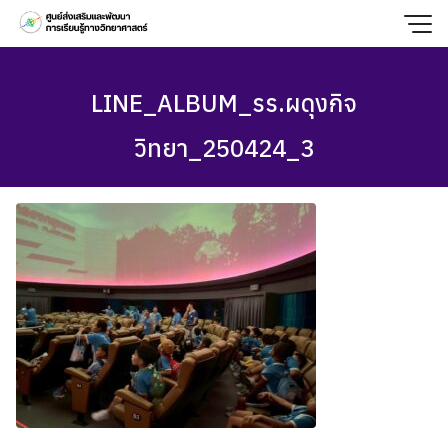
Skip
to
content
LINE_ALBUM_รร.ผดุงกิจ
วิทยา_250424_3