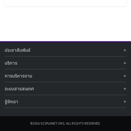
Search
Search
ประชาสัมพันธ์
for:
ข่าวประชาสัมพันธ์
บริการ
ข่าวกิจกรรม
ท้องฟ้าจำลอง
ภาพข่าวกิจกรรม
การบริหารงาน
นิทรรศการถาวร
ประกาศรับสมัครงาน
รายงานผลการดำเนินงาน
นิทรรศการเสมือนจริง
รางวัลแห่งความภาคภูมิใจ
ระบบสารสนเทศ
คำสั่งมอบหมายปฏิบัติหน้าที่
ศูนย์บริการวิทยาศาสตร์สุขภาพ
คำถามที่พบบ่อย
ฐานข้อมูลโครงการประกวดโครงงานวิทยาศาสตร์ สำหรับนักศึกษา กศน.
ข้อมูลสถิติเชิงให้บริการ
ศูนย์สร้างสรรค์เยาวชน
รู้จักเรา
รายงานผลการดำเนินงานของศูนย์วิทยาศาสตร์เพื่อการศึกษา
คู่มือการให้บริการ
กิจกรรมส่งเสริมการเรียนรู้และบริการการศึกษา
ข้อมูลทั่วไป
ระบบฐานข้อมูลรูปภาพ
แผนการจัดซื้อจัดจ้าง
บทความวิชาการ
โครงสร้างองค์กร
ระบบฐานข้อมูลครุภัณฑ์คอมพิวเตอร์
ประกาศจัดซื้อจัดจ้าง
ประวัติหน่วยงาน
©2026 SCIPLANET.ORG. ALL RIGHTS RESERVED.