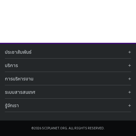
Search
Search
ประชาสัมพันธ์
for:
ข่าวประชาสัมพันธ์
บริการ
ข่าวกิจกรรม
ท้องฟ้าจำลอง
ภาพข่าวกิจกรรม
การบริหารงาน
นิทรรศการถาวร
ประกาศรับสมัครงาน
รายงานผลการดำเนินงาน
นิทรรศการเสมือนจริง
รางวัลแห่งความภาคภูมิใจ
ระบบสารสนเทศ
คำสั่งมอบหมายปฏิบัติหน้าที่
ศูนย์บริการวิทยาศาสตร์สุขภาพ
คำถามที่พบบ่อย
ฐานข้อมูลโครงการประกวดโครงงานวิทยาศาสตร์ สำหรับนักศึกษา กศน.
ข้อมูลสถิติเชิงให้บริการ
ศูนย์สร้างสรรค์เยาวชน
รู้จักเรา
รายงานผลการดำเนินงานของศูนย์วิทยาศาสตร์เพื่อการศึกษา
คู่มือการให้บริการ
กิจกรรมส่งเสริมการเรียนรู้และบริการการศึกษา
ข้อมูลทั่วไป
ระบบฐานข้อมูลรูปภาพ
แผนการจัดซื้อจัดจ้าง
บทความวิชาการ
โครงสร้างองค์กร
ระบบฐานข้อมูลครุภัณฑ์คอมพิวเตอร์
ประกาศจัดซื้อจัดจ้าง
ประวัติหน่วยงาน
©2026 SCIPLANET.ORG. ALL RIGHTS RESERVED.