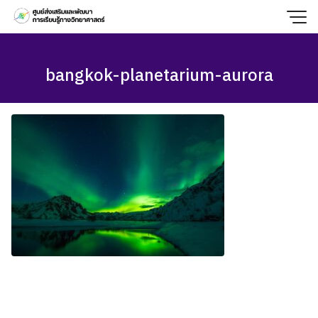
Skip
to
content
bangkok-planetarium-aurora