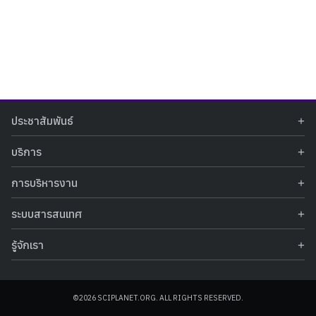
Search
Search
ประชาสัมพันธ์
for:
ข่าวประชาสัมพันธ์
บริการ
ข่าวกิจกรรม
ท้องฟ้าจำลอง
ภาพข่าวกิจกรรม
การบริหารงาน
นิทรรศการถาวร
ประกาศรับสมัครงาน
รายงานผลการดำเนินงาน
นิทรรศการเสมือนจริง
รางวัลแห่งความภาคภูมิใจ
ระบบสารสนเทศ
คำสั่งมอบหมายปฏิบัติหน้าที่
ศูนย์บริการวิทยาศาสตร์สุขภาพ
คำถามที่พบบ่อย
ฐานข้อมูลโครงการประกวดโครงงานวิทยาศาสตร์ สำหรับนักศึกษา กศน.
ข้อมูลสถิติเชิงให้บริการ
ศูนย์สร้างสรรค์เยาวชน
รู้จักเรา
รายงานผลการดำเนินงานของศูนย์วิทยาศาสตร์เพื่อการศึกษา
คู่มือการให้บริการ
กิจกรรมส่งเสริมการเรียนรู้และบริการการศึกษา
ข้อมูลทั่วไป
ระบบฐานข้อมูลรูปภาพ
แผนการจัดซื้อจัดจ้าง
บทความวิชาการ
โครงสร้างองค์กร
ระบบฐานข้อมูลครุภัณฑ์คอมพิวเตอร์
ประกาศจัดซื้อจัดจ้าง
ประวัติหน่วยงาน
©2026 SCIPLANET.ORG. ALL RIGHTS RESERVED.