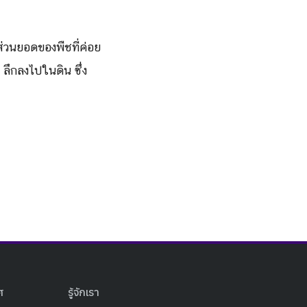
่วนยอดของพืชที่ค่อย
 ลึกลงไปในดิน ซึ่ง
ศ
รู้จักเรา