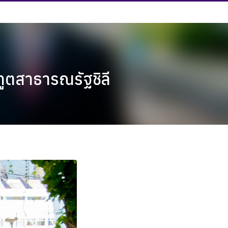
ทูตสาธารณรัฐชิลี