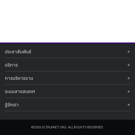
Search
Search
ประชาสัมพันธ์
for:
ข่าวประชาสัมพันธ์
บริการ
ข่าวกิจกรรม
ท้องฟ้าจำลอง
ภาพข่าวกิจกรรม
การบริหารงาน
นิทรรศการถาวร
ประกาศรับสมัครงาน
รายงานผลการดำเนินงาน
นิทรรศการเสมือนจริง
รางวัลแห่งความภาคภูมิใจ
ระบบสารสนเทศ
คำสั่งมอบหมายปฏิบัติหน้าที่
ศูนย์บริการวิทยาศาสตร์สุขภาพ
คำถามที่พบบ่อย
ฐานข้อมูลโครงการประกวดโครงงานวิทยาศาสตร์ สำหรับนักศึกษา กศน.
ข้อมูลสถิติเชิงให้บริการ
ศูนย์สร้างสรรค์เยาวชน
รู้จักเรา
รายงานผลการดำเนินงานของศูนย์วิทยาศาสตร์เพื่อการศึกษา
คู่มือการให้บริการ
กิจกรรมส่งเสริมการเรียนรู้และบริการการศึกษา
ข้อมูลทั่วไป
ระบบฐานข้อมูลรูปภาพ
แผนการจัดซื้อจัดจ้าง
บทความวิชาการ
โครงสร้างองค์กร
ระบบฐานข้อมูลครุภัณฑ์คอมพิวเตอร์
ประกาศจัดซื้อจัดจ้าง
ประวัติหน่วยงาน
©2026 SCIPLANET.ORG. ALL RIGHTS RESERVED.