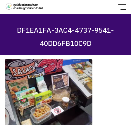
Skip
to
content
DF1EA1FA-3AC4-4737-9541-
40DD6FB10C9D