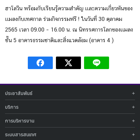
Search
for:
ฮาโลวีน พร้อมกับเรียนรู้ความสำคัญ เเละความเกี่ยวพันของ
เเมลงกับเทศกาล ร่วมกิจกรรมฟรี ! ในวันที่ 30 ตุลาคม
2565 เวลา 09.00 – 16.00 น. ณ นิทรรศการโลกของเเมลง
ชั้น 5 อาคารธรรมชาติและสิ่งแวดล้อม (อาคาร 4 )
ประชาสัมพันธ์
ข่าวประชาสัมพันธ์
บริการ
ข่าวกิจกรรม
ท้องฟ้าจำลอง
ภาพข่าวกิจกรรม
การบริหารงาน
นิทรรศการถาวร
ประกาศรับสมัครงาน
รายงานผลการดำเนินงาน
นิทรรศการเสมือนจริง
รางวัลแห่งความภาคภูมิใจ
ระบบสารสนเทศ
คำสั่งมอบหมายปฏิบัติหน้าที่
ศูนย์บริการวิทยาศาสตร์สุขภาพ