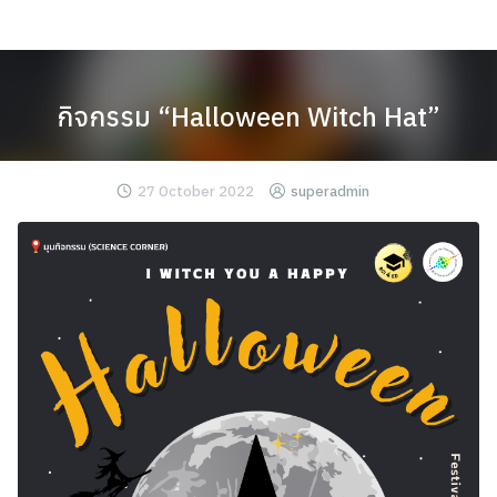
Skip
to
content
กิจกรรม “Halloween Witch Hat”
27 October 2022
superadmin