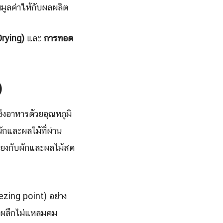
มมูลค่าให้กับผลผลิต
Drying)
และ
การทอด
)
็งอาหารด้วยอุณหภูมิ
กและผลไม้ที่ผ่าน
คียงกับผักและผลไม้สด
eezing point) อย่าง
องผลึกไม่แหลมคม