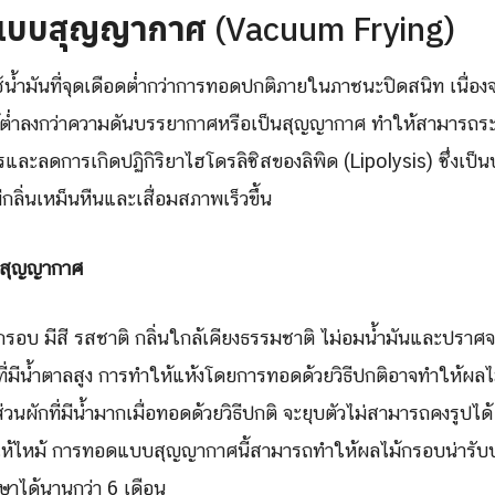
แบบสุญญากาศ
(Vacuum Frying)
้ำมันที่จุดเดือดต่ำกว่าการทอดปกติภายในภาชนะปิดสนิท เนื่อ
ำลงกว่าความดันบรรยากาศหรือเป็นสุญญากาศ ทำให้สามารถระเหย
ละลดการเกิดปฏิกิริยาไฮโดรลิซิสของลิพิด (Lipolysis) ซึ่งเป็นป
ีกลิ่นเหม็นหืนและเสื่อมสภาพเร็วขึ้น
บสุญญากาศ
อบ มีสี รสชาติ กลิ่นใกล้เคียงธรรมชาติ ไม่อมน้ำมันและปราศจ
ี่มีน้ำตาลสูง การทำให้แห้งโดยการทอดด้วยวิธีปกติอาจทำให้ผลไม้
นผักที่มีน้ำมากเมื่อทอดด้วยวิธีปกติ จะยุบตัวไม่สามารถคงรูปได้
ำให้ไหม้ การทอดแบบสุญญากาศนี้สามารถทำให้ผลไม้กรอบน่ารับ
กษาได้นานกว่า 6 เดือน