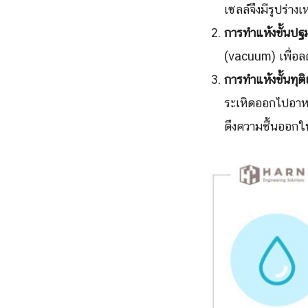
เซลล์จึงมีรูปร่า
การทำแห้งขั้นปฐม
(vacuum) เพื่อล
การทำแห้งขั้นทุต
ระเหิดออกไปอาหารจ
ดึงความชื้นออกใ