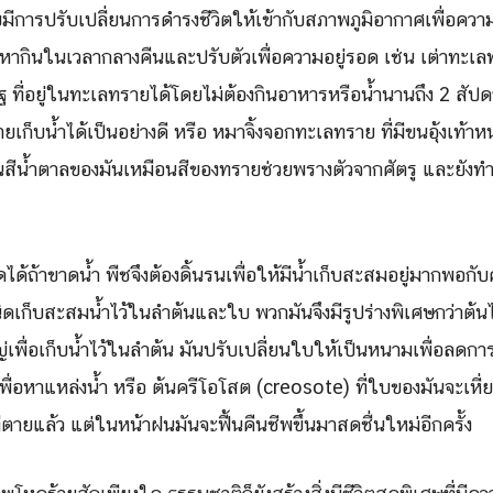
ยมีการปรับเปลี่ยนการดำรงชีวิตให้เข้ากับสภาพภูมิอากาศเพื่อควา
กินในเวลากลางคืนและปรับตัวเพื่อความอยู่รอด เช่น เต่าทะเลท
อูฐ ที่อยู่ในทะเลทรายได้โดยไม่ต้องกินอาหารหรือน้ำนานถึง 2 สั
เก็บน้ำได้เป็นอย่างดี หรือ หมาจิ้งจอกทะเลทราย ที่มีขนอุ้งเท้
 ขนสีน้ำตาลของมันเหมือนสีของทรายช่วยพรางตัวจากศัตรู และยังท
Search
Search
for:
ดได้ถ้าขาดน้ำ พืชจึงต้องดิ้นรนเพื่อให้มีน้ำเก็บสะสมอยู่มากพอก
ดเก็บสะสมน้ำไว้ในลำต้นและใบ พวกมันจึงมีรูปร่างพิเศษกว่าต้นไ
เพื่อเก็บน้ำไว้ในลำต้น มันปรับเปลี่ยนใบให้เป็นหนามเพื่อลดก
เพื่อหาแหล่งน้ำ หรือ ต้นครีโอโสต (creosote) ที่ใบของมันจะเหี
ี่ตายแล้ว แต่ในหน้าฝนมันจะฟื้นคืนชีพขึ้นมาสดชื่นใหม่อีกครั้ง