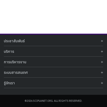
Search
Search
ประชาสัมพันธ์
for:
ข่าวประชาสัมพันธ์
บริการ
ข่าวกิจกรรม
ท้องฟ้าจำลอง
ภาพข่าวกิจกรรม
การบริหารงาน
นิทรรศการถาวร
ประกาศรับสมัครงาน
รายงานผลการดำเนินงาน
นิทรรศการเสมือนจริง
รางวัลแห่งความภาคภูมิใจ
ระบบสารสนเทศ
คำสั่งมอบหมายปฏิบัติหน้าที่
ศูนย์บริการวิทยาศาสตร์สุขภาพ
คำถามที่พบบ่อย
ฐานข้อมูลโครงการประกวดโครงงานวิทยาศาสตร์ สำหรับนักศึกษา กศน.
ข้อมูลสถิติเชิงให้บริการ
ศูนย์สร้างสรรค์เยาวชน
รู้จักเรา
รายงานผลการดำเนินงานของศูนย์วิทยาศาสตร์เพื่อการศึกษา
คู่มือการให้บริการ
กิจกรรมส่งเสริมการเรียนรู้และบริการการศึกษา
ข้อมูลทั่วไป
ระบบฐานข้อมูลรูปภาพ
แผนการจัดซื้อจัดจ้าง
บทความวิชาการ
โครงสร้างองค์กร
ระบบฐานข้อมูลครุภัณฑ์คอมพิวเตอร์
ประกาศจัดซื้อจัดจ้าง
ประวัติหน่วยงาน
©2026 SCIPLANET.ORG. ALL RIGHTS RESERVED.