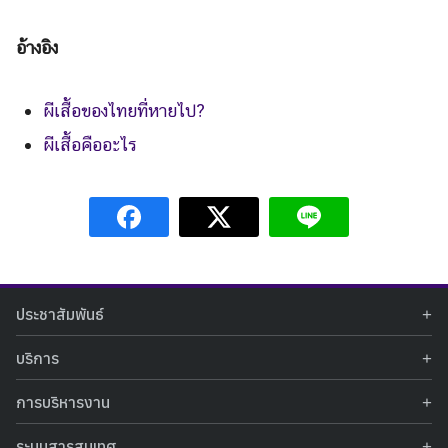
อ้างอิง
ผีเสื้อของไทยที่หายไป?
ผีเสื้อคืออะไร
ประชาสัมพันธ์
ข่าวประชาสัมพันธ์
บริการ
ข่าวกิจกรรม
ท้องฟ้าจำลอง
ภาพข่าวกิจกรรม
การบริหารงาน
นิทรรศการถาวร
ประกาศรับสมัครงาน
รายงานผลการดำเนินงาน
นิทรรศการเสมือนจริง
รางวัลแห่งความภาคภูมิใจ
ระบบสารสนเทศ