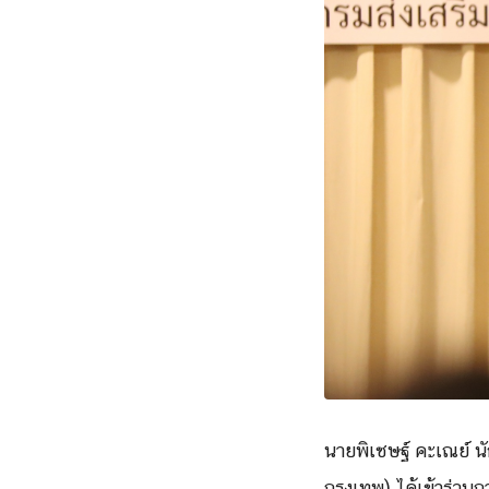
นายพิเชษฐ์ คะเณย์ น
กรุงเทพ) ได้เข้าร่ว