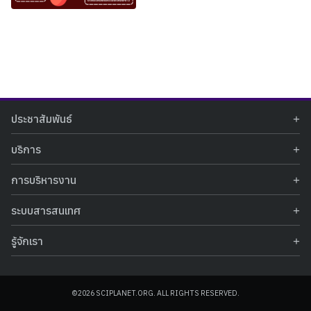
Search
Search
ประชาสัมพันธ์
for:
ข่าวประชาสัมพันธ์
บริการ
ข่าวกิจกรรม
ท้องฟ้าจำลอง
ภาพข่าวกิจกรรม
การบริหารงาน
นิทรรศการถาวร
ประกาศรับสมัครงาน
รายงานผลการดำเนินงาน
นิทรรศการเสมือนจริง
รางวัลแห่งความภาคภูมิใจ
ระบบสารสนเทศ
คำสั่งมอบหมายปฏิบัติหน้าที่
ศูนย์บริการวิทยาศาสตร์สุขภาพ
คำถามที่พบบ่อย
ฐานข้อมูลโครงการประกวดโครงงานวิทยาศาสตร์ สำหรับนักศึกษา กศน.
ข้อมูลสถิติเชิงให้บริการ
ศูนย์สร้างสรรค์เยาวชน
รู้จักเรา
รายงานผลการดำเนินงานของศูนย์วิทยาศาสตร์เพื่อการศึกษา
คู่มือการให้บริการ
กิจกรรมส่งเสริมการเรียนรู้และบริการการศึกษา
ข้อมูลทั่วไป
ระบบฐานข้อมูลรูปภาพ
แผนการจัดซื้อจัดจ้าง
บทความวิชาการ
โครงสร้างองค์กร
ระบบฐานข้อมูลครุภัณฑ์คอมพิวเตอร์
ประกาศจัดซื้อจัดจ้าง
ประวัติหน่วยงาน
©2026 SCIPLANET.ORG. ALL RIGHTS RESERVED.