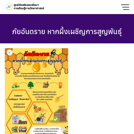
Skip
to
content
ภัยอันตราย หากผึ้งเผชิญการสูญพันธุ์