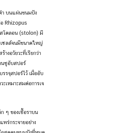
ีดำ บนแผ่นขนมปัง
 คือ Rhizopus
่า สโตลอน (stolon) มี
 เซลล์จนมีขนาดใหญ่
างอวัยวะที่เรียกว่า
านชูอับสปอร์
จุสปอร์ไว้ เมื่ออับ
าวะเหมาะสมต่อการเจ
เล็ก ๆ ของเชื้อราบน
 แพร่กระจายอย่าง
หรือสูดดมขนมปังที่หมด