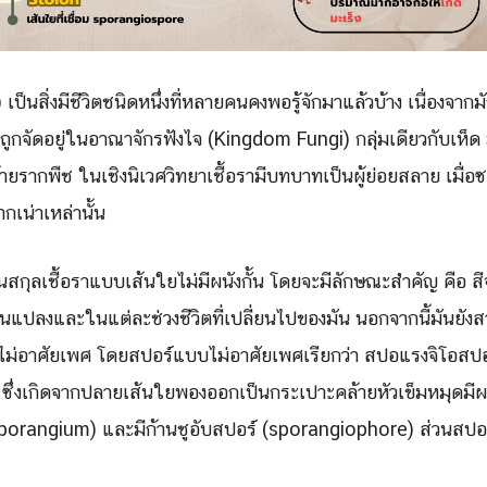
 เป็นสิ่งมีชีวิตชนิดหนึ่งที่หลายคนคงพอรู้จักมาแล้วบ้าง เนื่องจา
 ถูกจัดอยู่ในอาณาจักรฟังไจ (Kingdom Fungi) กลุ่มเดียวกับเห็ด 
ายรากพืช ในเชิงนิเวศวิทยาเชื้อรามีบทบาทเป็นผู้ย่อยสลาย เมื่อ
กเน่าเหล่านั้น
นสกุลเชื้อราแบบเส้นใยไม่มีผนังกั้น โดยจะมีลักษณะสำคัญ คือ สี
ยนแปลงและในแต่ละช่วงชีวิตที่เปลี่ยนไปของมัน นอกจากนี้มันยังส
ไม่อาศัยเพศ โดยสปอร์แบบไม่อาศัยเพศเรียกว่า สปอแรงจิโอสปอ
ึ่งเกิดจากปลายเส้นใยพองออกเป็นกระเปาะคล้ายหัวเข็มหมุดมีผ
(sporangium) และมีก้านชูอับสปอร์ (sporangiophore) ส่วนสปอ