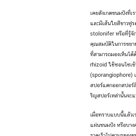
เคยสังเกตขนมปังที่เ
และมีเส้นใยสีขาวฟูรอ
stolonifer หรือที่รู
คุณสมบัติในการขยาย
ที่สามารถมองเห็นได้ด
rhizoid ใช้ชอนไชเข้า
(sporangiophore) เจ
สปอร์แตกออกสปอร์สี
ริญสปอร์เหล่านั้นจะแ
เมื่อทราบแบบนี้แล้วเร
แผ่นขนมปัง หรือบางค
รวดเร็วไปตามรูของขนม