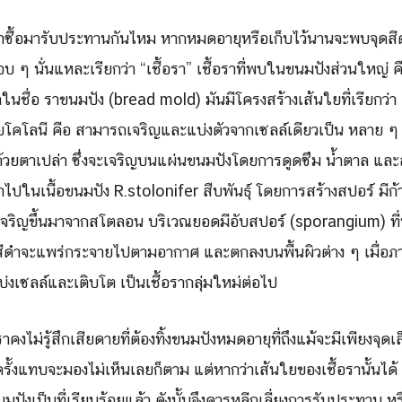
Search
Search
ราซื้อมารับประทานกันไหม หากหมดอายุหรือเก็บไว้นานจะพบจุดส
for:
บ ๆ นั่นแหละเรียกว่า “เชื้อรา” เชื้อราที่พบในขนมปังส่วนใหญ่
้จักในชื่อ ราขนมปัง (bread mold) มันมีโครงสร้างเส้นใยที่เรียกว
โคโลนี คือ สามารถเจริญและแบ่งตัวจากเซลล์เดียวเป็น หลาย ๆ
้วยตาเปล่า ซึ่งจะเจริญบนแผ่นขนมปังโดยการดูดซึม น้ำตาล และสร้
ไปในเนื้อขนมปัง R.stolonifer สืบพันธุ์ โดยการสร้างสปอร์ มีก้
ริญขึ้นมาจากสโตลอน บริเวณยอดมีอับสปอร์ (sporangium) ที่บรร
ดำจะแพร่กระจายไปตามอากาศ และตกลงบนพื้นผิวต่าง ๆ เมื่อภ
บ่งเซลล์และเติบโต เป็นเชื้อรากลุ่มใหม่ต่อไป
าคงไม่รู้สึกเสียดายที่ต้องทิ้งขนมปังหมดอายุที่ถึงแม้จะมีเพียงจุด
รั้งแทบจะมองไม่เห็นเลยก็ตาม แต่หากว่าเส้นใยของเชื้อรานั้นได้
ปังเป็นที่เรียบร้อยแล้ว ดังนั้นจึงควรหลีกเลี่ยงการรับประทาน 