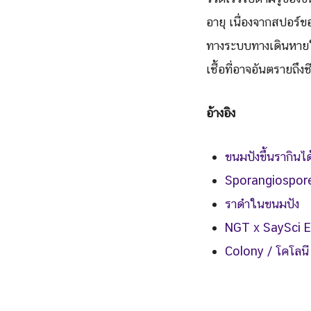
อายุ เนื่องจากสปอร์ขอ
ทางระบบทางเดินหายใจ
เชื้อที่อาจอันตรายถึงช
อ้างอิง
ขนมปังขึ้นรากินได
Sporangiospore
ราดำในขนมปัง
NGT x SaySci Ep
Colony / โคโลนี