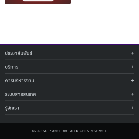
Search
Search
ประชาสัมพันธ์
for:
ข่าวประชาสัมพันธ์
บริการ
ข่าวกิจกรรม
ท้องฟ้าจำลอง
ภาพข่าวกิจกรรม
การบริหารงาน
นิทรรศการถาวร
ประกาศรับสมัครงาน
รายงานผลการดำเนินงาน
นิทรรศการเสมือนจริง
รางวัลแห่งความภาคภูมิใจ
ระบบสารสนเทศ
คำสั่งมอบหมายปฏิบัติหน้าที่
ศูนย์บริการวิทยาศาสตร์สุขภาพ
คำถามที่พบบ่อย
ฐานข้อมูลโครงการประกวดโครงงานวิทยาศาสตร์ สำหรับนักศึกษา กศน.
ข้อมูลสถิติเชิงให้บริการ
ศูนย์สร้างสรรค์เยาวชน
รู้จักเรา
รายงานผลการดำเนินงานของศูนย์วิทยาศาสตร์เพื่อการศึกษา
คู่มือการให้บริการ
กิจกรรมส่งเสริมการเรียนรู้และบริการการศึกษา
ข้อมูลทั่วไป
ระบบฐานข้อมูลรูปภาพ
แผนการจัดซื้อจัดจ้าง
บทความวิชาการ
โครงสร้างองค์กร
ระบบฐานข้อมูลครุภัณฑ์คอมพิวเตอร์
ประกาศจัดซื้อจัดจ้าง
ประวัติหน่วยงาน
©2026 SCIPLANET.ORG. ALL RIGHTS RESERVED.