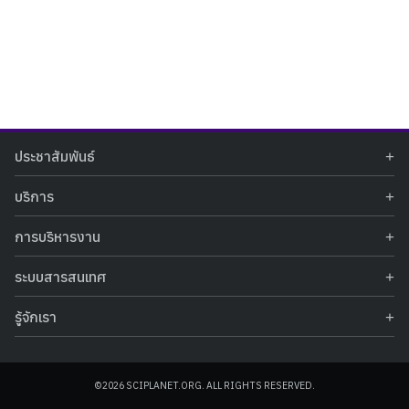
Search
Search
ประชาสัมพันธ์
for:
ข่าวประชาสัมพันธ์
บริการ
ข่าวกิจกรรม
ท้องฟ้าจำลอง
ภาพข่าวกิจกรรม
การบริหารงาน
นิทรรศการถาวร
ประกาศรับสมัครงาน
รายงานผลการดำเนินงาน
นิทรรศการเสมือนจริง
รางวัลแห่งความภาคภูมิใจ
ระบบสารสนเทศ
คำสั่งมอบหมายปฏิบัติหน้าที่
ศูนย์บริการวิทยาศาสตร์สุขภาพ
คำถามที่พบบ่อย
ฐานข้อมูลโครงการประกวดโครงงานวิทยาศาสตร์ สำหรับนักศึกษา กศน.
ข้อมูลสถิติเชิงให้บริการ
ศูนย์สร้างสรรค์เยาวชน
รู้จักเรา
รายงานผลการดำเนินงานของศูนย์วิทยาศาสตร์เพื่อการศึกษา
คู่มือการให้บริการ
กิจกรรมส่งเสริมการเรียนรู้และบริการการศึกษา
ข้อมูลทั่วไป
ระบบฐานข้อมูลรูปภาพ
แผนการจัดซื้อจัดจ้าง
บทความวิชาการ
โครงสร้างองค์กร
ระบบฐานข้อมูลครุภัณฑ์คอมพิวเตอร์
ประกาศจัดซื้อจัดจ้าง
ประวัติหน่วยงาน
©2026 SCIPLANET.ORG. ALL RIGHTS RESERVED.