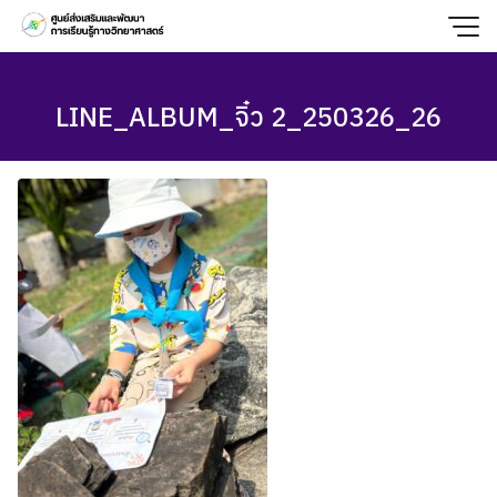
Skip
to
content
LINE_ALBUM_จิ๋ว 2_250326_26