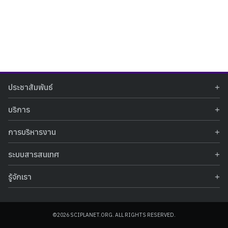
Search
Search
ประชาสัมพันธ์
for:
ข่าวประชาสัมพันธ์
บริการ
ข่าวกิจกรรม
ท้องฟ้าจำลอง
ภาพข่าวกิจกรรม
การบริหารงาน
นิทรรศการถาวร
ประกาศรับสมัครงาน
รายงานผลการดำเนินงาน
นิทรรศการเสมือนจริง
รางวัลแห่งความภาคภูมิใจ
ระบบสารสนเทศ
คำสั่งมอบหมายปฏิบัติหน้าที่
ศูนย์บริการวิทยาศาสตร์สุขภาพ
คำถามที่พบบ่อย
ฐานข้อมูลโครงการประกวดโครงงานวิทยาศาสตร์ สำหรับนักศึกษา กศน.
ข้อมูลสถิติเชิงให้บริการ
ศูนย์สร้างสรรค์เยาวชน
รู้จักเรา
รายงานผลการดำเนินงานของศูนย์วิทยาศาสตร์เพื่อการศึกษา
คู่มือการให้บริการ
กิจกรรมส่งเสริมการเรียนรู้และบริการการศึกษา
ข้อมูลทั่วไป
ระบบฐานข้อมูลรูปภาพ
แผนการจัดซื้อจัดจ้าง
บทความวิชาการ
โครงสร้างองค์กร
ระบบฐานข้อมูลครุภัณฑ์คอมพิวเตอร์
ประกาศจัดซื้อจัดจ้าง
ประวัติหน่วยงาน
©2026 SCIPLANET.ORG. ALL RIGHTS RESERVED.