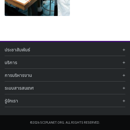
Search
Search
ประชาสัมพันธ์
for:
ข่าวประชาสัมพันธ์
บริการ
ข่าวกิจกรรม
ท้องฟ้าจำลอง
ภาพข่าวกิจกรรม
การบริหารงาน
นิทรรศการถาวร
ประกาศรับสมัครงาน
รายงานผลการดำเนินงาน
นิทรรศการเสมือนจริง
รางวัลแห่งความภาคภูมิใจ
ระบบสารสนเทศ
คำสั่งมอบหมายปฏิบัติหน้าที่
ศูนย์บริการวิทยาศาสตร์สุขภาพ
คำถามที่พบบ่อย
ฐานข้อมูลโครงการประกวดโครงงานวิทยาศาสตร์ สำหรับนักศึกษา กศน.
ข้อมูลสถิติเชิงให้บริการ
ศูนย์สร้างสรรค์เยาวชน
รู้จักเรา
รายงานผลการดำเนินงานของศูนย์วิทยาศาสตร์เพื่อการศึกษา
คู่มือการให้บริการ
กิจกรรมส่งเสริมการเรียนรู้และบริการการศึกษา
ข้อมูลทั่วไป
ระบบฐานข้อมูลรูปภาพ
แผนการจัดซื้อจัดจ้าง
บทความวิชาการ
โครงสร้างองค์กร
ระบบฐานข้อมูลครุภัณฑ์คอมพิวเตอร์
ประกาศจัดซื้อจัดจ้าง
ประวัติหน่วยงาน
©2026 SCIPLANET.ORG. ALL RIGHTS RESERVED.