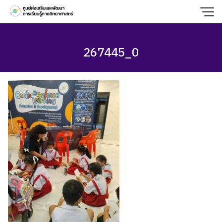
Skip
to
content
267445_0