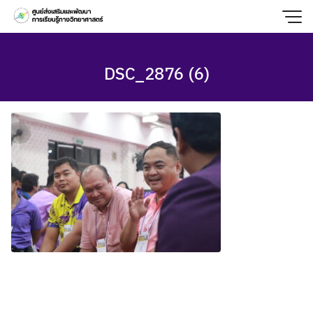
Skip
to
content
DSC_2876 (6)