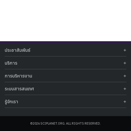
Search
Search
ประชาสัมพันธ์
for:
ข่าวประชาสัมพันธ์
บริการ
ข่าวกิจกรรม
ท้องฟ้าจำลอง
ภาพข่าวกิจกรรม
การบริหารงาน
นิทรรศการถาวร
ประกาศรับสมัครงาน
รายงานผลการดำเนินงาน
นิทรรศการเสมือนจริง
รางวัลแห่งความภาคภูมิใจ
ระบบสารสนเทศ
คำสั่งมอบหมายปฏิบัติหน้าที่
ศูนย์บริการวิทยาศาสตร์สุขภาพ
คำถามที่พบบ่อย
ฐานข้อมูลโครงการประกวดโครงงานวิทยาศาสตร์ สำหรับนักศึกษา กศน.
ข้อมูลสถิติเชิงให้บริการ
ศูนย์สร้างสรรค์เยาวชน
รู้จักเรา
รายงานผลการดำเนินงานของศูนย์วิทยาศาสตร์เพื่อการศึกษา
คู่มือการให้บริการ
กิจกรรมส่งเสริมการเรียนรู้และบริการการศึกษา
ข้อมูลทั่วไป
ระบบฐานข้อมูลรูปภาพ
แผนการจัดซื้อจัดจ้าง
บทความวิชาการ
โครงสร้างองค์กร
ระบบฐานข้อมูลครุภัณฑ์คอมพิวเตอร์
ประกาศจัดซื้อจัดจ้าง
ประวัติหน่วยงาน
©2026 SCIPLANET.ORG. ALL RIGHTS RESERVED.