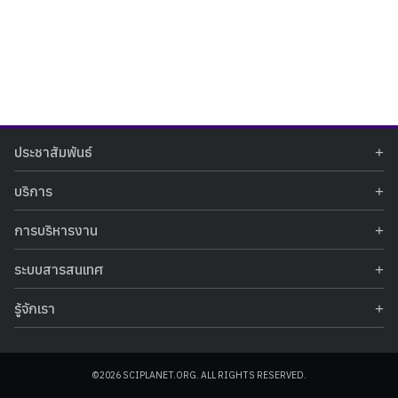
Search
Search
ประชาสัมพันธ์
for:
ข่าวประชาสัมพันธ์
บริการ
ข่าวกิจกรรม
ท้องฟ้าจำลอง
ภาพข่าวกิจกรรม
การบริหารงาน
นิทรรศการถาวร
ประกาศรับสมัครงาน
รายงานผลการดำเนินงาน
นิทรรศการเสมือนจริง
รางวัลแห่งความภาคภูมิใจ
ระบบสารสนเทศ
คำสั่งมอบหมายปฏิบัติหน้าที่
ศูนย์บริการวิทยาศาสตร์สุขภาพ
คำถามที่พบบ่อย
ฐานข้อมูลโครงการประกวดโครงงานวิทยาศาสตร์ สำหรับนักศึกษา กศน.
ข้อมูลสถิติเชิงให้บริการ
ศูนย์สร้างสรรค์เยาวชน
รู้จักเรา
รายงานผลการดำเนินงานของศูนย์วิทยาศาสตร์เพื่อการศึกษา
คู่มือการให้บริการ
กิจกรรมส่งเสริมการเรียนรู้และบริการการศึกษา
ข้อมูลทั่วไป
ระบบฐานข้อมูลรูปภาพ
แผนการจัดซื้อจัดจ้าง
บทความวิชาการ
โครงสร้างองค์กร
ระบบฐานข้อมูลครุภัณฑ์คอมพิวเตอร์
ประกาศจัดซื้อจัดจ้าง
ประวัติหน่วยงาน
©2026 SCIPLANET.ORG. ALL RIGHTS RESERVED.