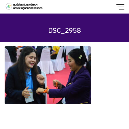
Skip
to
content
DSC_2958