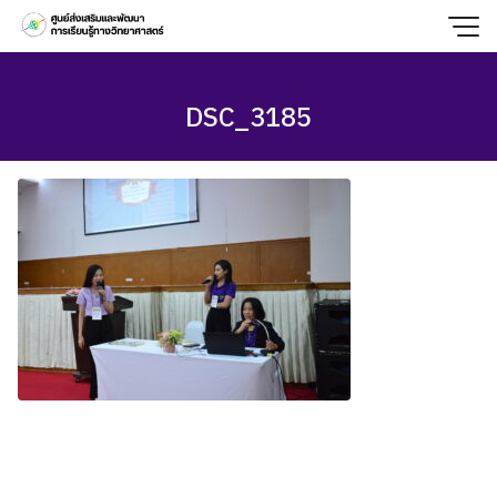
Skip
to
content
DSC_3185