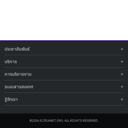
Search
Search
ประชาสัมพันธ์
for:
ข่าวประชาสัมพันธ์
บริการ
ข่าวกิจกรรม
ท้องฟ้าจำลอง
ภาพข่าวกิจกรรม
การบริหารงาน
นิทรรศการถาวร
ประกาศรับสมัครงาน
รายงานผลการดำเนินงาน
นิทรรศการเสมือนจริง
รางวัลแห่งความภาคภูมิใจ
ระบบสารสนเทศ
คำสั่งมอบหมายปฏิบัติหน้าที่
ศูนย์บริการวิทยาศาสตร์สุขภาพ
คำถามที่พบบ่อย
ฐานข้อมูลโครงการประกวดโครงงานวิทยาศาสตร์ สำหรับนักศึกษา กศน.
ข้อมูลสถิติเชิงให้บริการ
ศูนย์สร้างสรรค์เยาวชน
รู้จักเรา
รายงานผลการดำเนินงานของศูนย์วิทยาศาสตร์เพื่อการศึกษา
คู่มือการให้บริการ
กิจกรรมส่งเสริมการเรียนรู้และบริการการศึกษา
ข้อมูลทั่วไป
ระบบฐานข้อมูลรูปภาพ
แผนการจัดซื้อจัดจ้าง
บทความวิชาการ
โครงสร้างองค์กร
ระบบฐานข้อมูลครุภัณฑ์คอมพิวเตอร์
ประกาศจัดซื้อจัดจ้าง
ประวัติหน่วยงาน
©2026 SCIPLANET.ORG. ALL RIGHTS RESERVED.