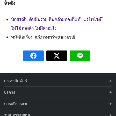
อ้างอิง
นักธรณีฯ ดับฝันรวย หินคล้ายทองที่แท้ “แร่ไพไรต์”
ไม่ใช่ทองคำ ไม่มีค่าอะไร
หนังสือเรื่อง แร่:กรมทรัพยากรธรณี
ประชาสัมพันธ์
ข่าวประชาสัมพันธ์
บริการ
ข่าวกิจกรรม
ท้องฟ้าจำลอง
ภาพข่าวกิจกรรม
การบริหารงาน
นิทรรศการถาวร
ประกาศรับสมัครงาน
รายงานผลการดำเนินงาน
นิทรรศการเสมือนจริง
รางวัลแห่งความภาคภูมิใจ
ระบบสารสนเทศ