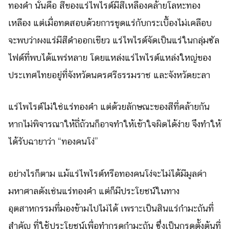
ทองคำ นั่นคือ สีของแร่ไพไรต์มีสีเหลืองคล้ายโลหะทอง
เหลือง แต่เมื่อทดสอบด้วยการขูดแร่กับกระเบื้องไม่เคลือบ
จะพบว่าผงแร่มีสีดำออกเขียว แร่ไพไรต์จัดเป็นแร่ในกลุ่มซัล
ไฟด์ที่พบได้แพร่หลาย โดยแหล่งแร่ไพไรต์แหล่งใหญ่ของ
ประเทศไทยอยู่ที่จังหวัดนครศรีธรรมราช และจังหวัดยะลา
แร่ไพไรต์ไม่ใช่แร่ทองคำ แต่ด้วยลักษณะของสีที่คล้ายกัน
Search
Search
หากไม่พิจารณาให้ถี่ถ้วนก็อาจทำให้เข้าใจผิดได้ง่าย จึงทำให้
for:
ได้รับฉายาว่า “ทองคนโง่”
อย่างไรก็ตาม แม้แร่ไพไรต์หรือทองคนโง่จะไม่ได้มีมูลค่า
มหาศาลดังเช่นแร่ทองคำ แต่ก็มีประโยชน์ในทาง
อุตสาหกรรมที่มองข้ามไปไม่ได้ เพราะเป็นสินแร่กำมะถันที่
สำคัญ ที่ใช้ประโยชน์เพื่อทำกรดกำมะถัน ซึ่งเป็นกรดตั้งต้นที่