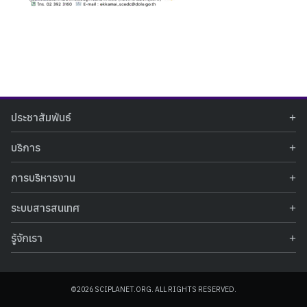
Search
Search
ประชาสัมพันธ์
for:
ข่าวประชาสัมพันธ์
บริการ
ข่าวกิจกรรม
ท้องฟ้าจำลอง
ภาพข่าวกิจกรรม
การบริหารงาน
นิทรรศการถาวร
ประกาศรับสมัครงาน
รายงานผลการดำเนินงาน
นิทรรศการเสมือนจริง
รางวัลแห่งความภาคภูมิใจ
ระบบสารสนเทศ
คำสั่งมอบหมายปฏิบัติหน้าที่
ศูนย์บริการวิทยาศาสตร์สุขภาพ
คำถามที่พบบ่อย
ฐานข้อมูลโครงการประกวดโครงงานวิทยาศาสตร์ สำหรับนักศึกษา กศน.
ข้อมูลสถิติเชิงให้บริการ
ศูนย์สร้างสรรค์เยาวชน
รู้จักเรา
รายงานผลการดำเนินงานของศูนย์วิทยาศาสตร์เพื่อการศึกษา
คู่มือการให้บริการ
กิจกรรมส่งเสริมการเรียนรู้และบริการการศึกษา
ข้อมูลทั่วไป
ระบบฐานข้อมูลรูปภาพ
แผนการจัดซื้อจัดจ้าง
บทความวิชาการ
โครงสร้างองค์กร
ระบบฐานข้อมูลครุภัณฑ์คอมพิวเตอร์
ประกาศจัดซื้อจัดจ้าง
ประวัติหน่วยงาน
©2026 SCIPLANET.ORG. ALL RIGHTS RESERVED.