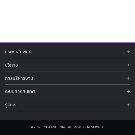
Search
Search
ประชาสัมพันธ์
for:
ข่าวประชาสัมพันธ์
บริการ
ข่าวกิจกรรม
ท้องฟ้าจำลอง
ภาพข่าวกิจกรรม
การบริหารงาน
นิทรรศการถาวร
ประกาศรับสมัครงาน
รายงานผลการดำเนินงาน
นิทรรศการเสมือนจริง
รางวัลแห่งความภาคภูมิใจ
ระบบสารสนเทศ
คำสั่งมอบหมายปฏิบัติหน้าที่
ศูนย์บริการวิทยาศาสตร์สุขภาพ
คำถามที่พบบ่อย
ฐานข้อมูลโครงการประกวดโครงงานวิทยาศาสตร์ สำหรับนักศึกษา กศน.
ข้อมูลสถิติเชิงให้บริการ
ศูนย์สร้างสรรค์เยาวชน
รู้จักเรา
รายงานผลการดำเนินงานของศูนย์วิทยาศาสตร์เพื่อการศึกษา
คู่มือการให้บริการ
กิจกรรมส่งเสริมการเรียนรู้และบริการการศึกษา
ข้อมูลทั่วไป
ระบบฐานข้อมูลรูปภาพ
แผนการจัดซื้อจัดจ้าง
บทความวิชาการ
โครงสร้างองค์กร
ระบบฐานข้อมูลครุภัณฑ์คอมพิวเตอร์
ประกาศจัดซื้อจัดจ้าง
ประวัติหน่วยงาน
©2026 SCIPLANET.ORG. ALL RIGHTS RESERVED.