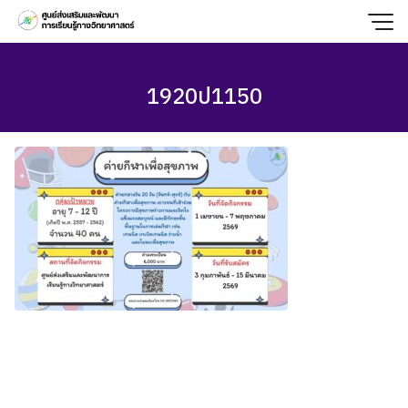
Skip
to
content
1920ป1150