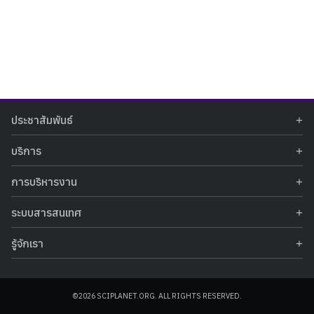
Search
Search
ประชาสัมพันธ์
for:
ข่าวประชาสัมพันธ์
บริการ
ข่าวกิจกรรม
ท้องฟ้าจำลอง
ภาพข่าวกิจกรรม
การบริหารงาน
นิทรรศการถาวร
ประกาศรับสมัครงาน
รายงานผลการดำเนินงาน
นิทรรศการเสมือนจริง
รางวัลแห่งความภาคภูมิใจ
ระบบสารสนเทศ
คำสั่งมอบหมายปฏิบัติหน้าที่
ศูนย์บริการวิทยาศาสตร์สุขภาพ
คำถามที่พบบ่อย
ฐานข้อมูลโครงการประกวดโครงงานวิทยาศาสตร์ สำหรับนักศึกษา กศน.
ข้อมูลสถิติเชิงให้บริการ
ศูนย์สร้างสรรค์เยาวชน
รู้จักเรา
รายงานผลการดำเนินงานของศูนย์วิทยาศาสตร์เพื่อการศึกษา
คู่มือการให้บริการ
กิจกรรมส่งเสริมการเรียนรู้และบริการการศึกษา
ข้อมูลทั่วไป
ระบบฐานข้อมูลรูปภาพ
แผนการจัดซื้อจัดจ้าง
บทความวิชาการ
โครงสร้างองค์กร
ระบบฐานข้อมูลครุภัณฑ์คอมพิวเตอร์
ประกาศจัดซื้อจัดจ้าง
ประวัติหน่วยงาน
©2026 SCIPLANET.ORG. ALL RIGHTS RESERVED.