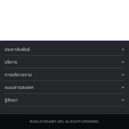
Search
Search
ประชาสัมพันธ์
for:
ข่าวประชาสัมพันธ์
บริการ
ข่าวกิจกรรม
ท้องฟ้าจำลอง
ภาพข่าวกิจกรรม
การบริหารงาน
นิทรรศการถาวร
ประกาศรับสมัครงาน
รายงานผลการดำเนินงาน
นิทรรศการเสมือนจริง
รางวัลแห่งความภาคภูมิใจ
ระบบสารสนเทศ
คำสั่งมอบหมายปฏิบัติหน้าที่
ศูนย์บริการวิทยาศาสตร์สุขภาพ
คำถามที่พบบ่อย
ฐานข้อมูลโครงการประกวดโครงงานวิทยาศาสตร์ สำหรับนักศึกษา กศน.
ข้อมูลสถิติเชิงให้บริการ
ศูนย์สร้างสรรค์เยาวชน
รู้จักเรา
รายงานผลการดำเนินงานของศูนย์วิทยาศาสตร์เพื่อการศึกษา
คู่มือการให้บริการ
กิจกรรมส่งเสริมการเรียนรู้และบริการการศึกษา
ข้อมูลทั่วไป
ระบบฐานข้อมูลรูปภาพ
แผนการจัดซื้อจัดจ้าง
บทความวิชาการ
โครงสร้างองค์กร
ระบบฐานข้อมูลครุภัณฑ์คอมพิวเตอร์
ประกาศจัดซื้อจัดจ้าง
ประวัติหน่วยงาน
©2026 SCIPLANET.ORG. ALL RIGHTS RESERVED.