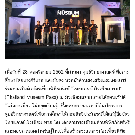
เมื่อวันที่ 28 พฤศจิกายน 2562 ที่ผ่านมา ศูนย์วิทยาศาสตร์เพื่อการ
ศึกษาโดยนางศิรินาท แดงมั่นคง หัวหน้าส่วนส่งเสริมและเผยแพร่
ร่วมงานเปิดตัวบัตรเที่ยวพิพิ
ธภัณฑ์ “ไทยแลนด์ มิวเซียม พาส”
(Thailand Museum Pass) ณ มิวเซียมสยาม ภายใต้คอนเซ็ปต์
“ไม่หยุดเที่ยว ไม่หยุดเรียนรู้” ซึ่งตลอดระยะเวลาที่ร่วมโครงการ
ศูนย์วิทยาศาสตร์เพื่อการศึกษาได้มอบสิทธิ
ประโยชน์ให้แก่ผู้ถือบั
ตร
Search
ไทยแลนด์ มิวเซียม พาส โดยเด็กสามารถเข้าชมส่วนพิพิธภั
ณฑ์ฟรี
Search
for:
และมอบส่วนลดสำหรับผู้ใหญ่เพื่อสร้างกระแสการท่องเที่ยวพิ
พิธ