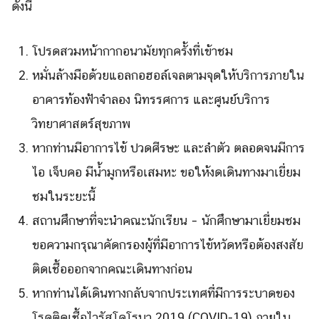
ดังนี้
โปรดสวมหน้ากากอนามัยทุกครั้งที่เข้าชม
หมั่นล้างมือด้วยแอลกอฮอล์เจลตามจุดให้บริการภายใน
อาคารท้องฟ้าจำลอง นิทรรศการ และศูนย์บริการ
วิทยาศาสตร์สุขภาพ
Search
Search
หากท่านมีอาการไข้ ปวดศีรษะ และลำตัว ตลอดจนมีการ
for:
ไอ เจ็บคอ มีน้ำมูกหรือเสมหะ ขอให้งดเดินทางมาเยี่ยม
ชมในระยะนี้
สถานศึกษาที่จะนำคณะนักเรียน – นักศึกษามาเยี่ยมชม
ขอความกรุณาคัดกรองผู้ที่มีอาการไข้หวัดหรือต้องสงสัย
ติดเชื้อออกจากคณะเดินทางก่อน
หากท่านได้เดินทางกลับจากประเทศที่มีการระบาดของ
โรคติดเชื้อไวรัสโคโรนา 2019 (COVID-19) ภายใน