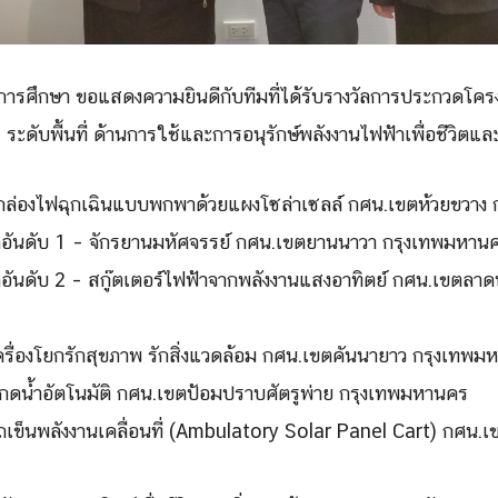
่อการศึกษา ขอแสดงความยินดีกับทีมที่ได้รับรางวัลการประกวดโค
ระดับพื้นที่ ด้านการใช้และการอนุรักษ์พลังงานไฟฟ้าเพื่อชีวิตแล
Search
Search
 กล่องไฟฉุกเฉินแบบพกพาด้วยแผงโซล่าเซลล์ กศน.เขตห้วยขวาง
for:
ศอันดับ 1 – จักรยานมหัศจรรย์ กศน.เขตยานนาวา กรุงเทพมหาน
ศอันดับ 2 – สกู๊ตเตอร์ไฟฟ้าจากพลังงานแสงอาทิตย์ กศน.เขตลาด
ครื่องโยกรักสุขภาพ รักสิ่งแวดล้อม กศน.เขตคันนายาว กรุงเทพม
ู้กดน้ำอัตโนมัติ กศน.เขตป้อมปราบศัตรูพ่าย กรุงเทพมหานคร
ถเข็นพลังงานเคลื่อนที่ (Ambulatory Solar Panel Cart) กศน.