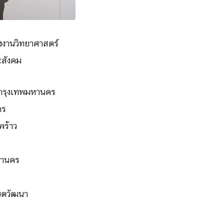
รงงานวิทยาศาสตร์
ะสังคม
 กรุงเทพมหานคร
คร
พร้าว
หานคร
เขตวัฒนา