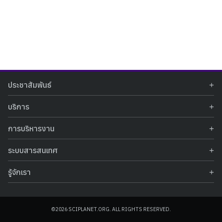
Search
Search
ประชาสัมพันธ์
for:
ข่าวประชาสัมพันธ์
บริการ
ข่าวกิจกรรม
ท้องฟ้าจำลอง
ภาพข่าวกิจกรรม
การบริหารงาน
นิทรรศการถาวร
ประกาศรับสมัครงาน
รายงานผลการดำเนินงาน
นิทรรศการเสมือนจริง
รางวัลแห่งความภาคภูมิใจ
ระบบสารสนเทศ
คำสั่งมอบหมายปฏิบัติหน้าที่
ศูนย์บริการวิทยาศาสตร์สุขภาพ
คำถามที่พบบ่อย
ฐานข้อมูลโครงการประกวดโครงงานวิทยาศาสตร์ สำหรับนักศึกษา กศน.
ข้อมูลสถิติเชิงให้บริการ
ศูนย์สร้างสรรค์เยาวชน
รู้จักเรา
รายงานผลการดำเนินงานของศูนย์วิทยาศาสตร์เพื่อการศึกษา
คู่มือการให้บริการ
กิจกรรมส่งเสริมการเรียนรู้และบริการการศึกษา
ข้อมูลทั่วไป
ระบบฐานข้อมูลรูปภาพ
แผนการจัดซื้อจัดจ้าง
บทความวิชาการ
โครงสร้างองค์กร
ระบบฐานข้อมูลครุภัณฑ์คอมพิวเตอร์
ประกาศจัดซื้อจัดจ้าง
ประวัติหน่วยงาน
©2026 SCIPLANET.ORG. ALL RIGHTS RESERVED.