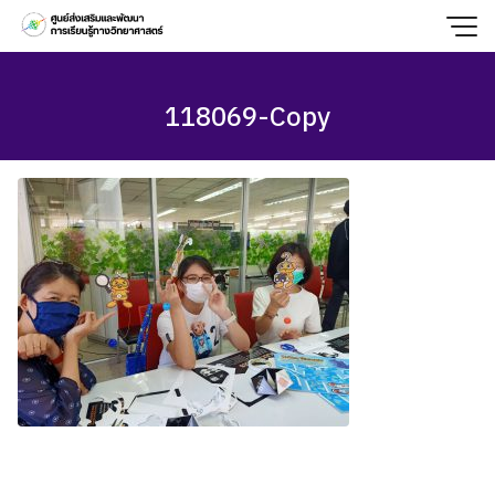
Skip
to
content
118069-Copy