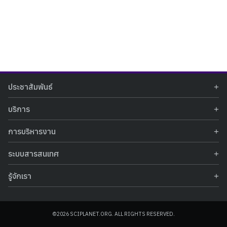
Search
Search
ประชาสัมพันธ์
for:
ข่าวประชาสัมพันธ์
บริการ
ข่าวกิจกรรม
ท้องฟ้าจำลอง
ภาพข่าวกิจกรรม
การบริหารงาน
นิทรรศการถาวร
ประกาศรับสมัครงาน
รายงานผลการดำเนินงาน
นิทรรศการเสมือนจริง
รางวัลแห่งความภาคภูมิใจ
ระบบสารสนเทศ
คำสั่งมอบหมายปฏิบัติหน้าที่
ศูนย์บริการวิทยาศาสตร์สุขภาพ
คำถามที่พบบ่อย
ฐานข้อมูลโครงการประกวดโครงงานวิทยาศาสตร์ สำหรับนักศึกษา กศน.
ข้อมูลสถิติเชิงให้บริการ
ศูนย์สร้างสรรค์เยาวชน
รู้จักเรา
รายงานผลการดำเนินงานของศูนย์วิทยาศาสตร์เพื่อการศึกษา
คู่มือการให้บริการ
กิจกรรมส่งเสริมการเรียนรู้และบริการการศึกษา
ข้อมูลทั่วไป
ระบบฐานข้อมูลรูปภาพ
แผนการจัดซื้อจัดจ้าง
บทความวิชาการ
โครงสร้างองค์กร
ระบบฐานข้อมูลครุภัณฑ์คอมพิวเตอร์
ประกาศจัดซื้อจัดจ้าง
ประวัติหน่วยงาน
©2026 SCIPLANET.ORG. ALL RIGHTS RESERVED.