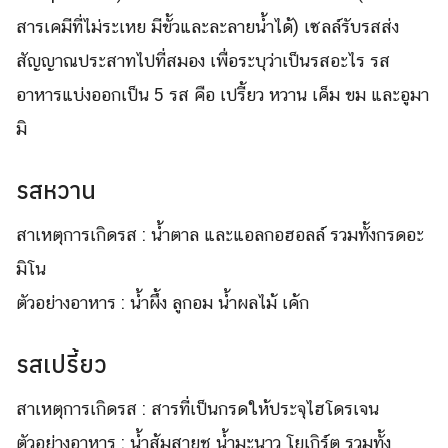
สารเคมีที่ไม่ระเหย มีขั้วและละลายน้ำได้) เซลล์รับรสส่ง
สัญญาณประสาทไปที่สมอง เพื่อระบุว่าเป็นรสอะไร รส
อาหารแบ่งออกเป็น 5 รส คือ เปรี้ยว หวาน เค็ม ขม และอูมา
มิ
รสหวาน
สาเหตุการเกิดรส : น้ำตาล และแอลกอฮอลล์ รวมทั้งกรดอะ
มิโน
ตัวอย่างอาหาร : น้ำผึ้ง ลูกอม น้ำผลไม้ เค้ก
รสเปรี้ยว
สาเหตุการเกิดรส : สารที่เป็นกรดให้ประจุไฮโดรเจน
ตัวอย่างอาหาร : น้ำส้มสายชู น้ำมะนาว โยเกิร์ต รวมทั้ง