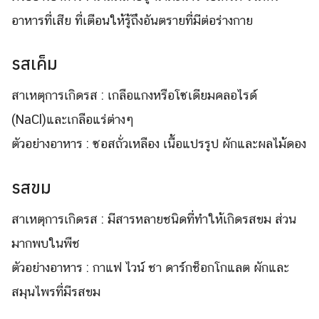
อาหารที่เสีย ที่เตือนให้รู้ถึงอันตรายที่มีต่อร่างกาย
รสเค็ม
สาเหตุการเกิดรส : เกลือแกงหรือโซเดียมคลอไรด์
(NaCl)และเกลือแร่ต่างๆ
ตัวอย่างอาหาร : ซอสถั่วเหลือง เนื้อแปรรูป ผักและผลไม้ดอง
รสขม
สาเหตุการเกิดรส : มีสารหลายชนิดที่ทำให้เกิดรสขม ส่วน
Search
Search
มากพบในพืช
for:
ตัวอย่างอาหาร : กาแฟ ไวน์ ชา ดาร์กช็อกโกแลต ผักและ
สมุนไพรที่มีรสขม