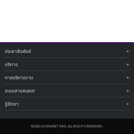
Search
Search
ประชาสัมพันธ์
for:
ข่าวประชาสัมพันธ์
บริการ
ข่าวกิจกรรม
ท้องฟ้าจำลอง
ภาพข่าวกิจกรรม
การบริหารงาน
นิทรรศการถาวร
ประกาศรับสมัครงาน
รายงานผลการดำเนินงาน
นิทรรศการเสมือนจริง
รางวัลแห่งความภาคภูมิใจ
ระบบสารสนเทศ
คำสั่งมอบหมายปฏิบัติหน้าที่
ศูนย์บริการวิทยาศาสตร์สุขภาพ
คำถามที่พบบ่อย
ฐานข้อมูลโครงการประกวดโครงงานวิทยาศาสตร์ สำหรับนักศึกษา กศน.
ข้อมูลสถิติเชิงให้บริการ
ศูนย์สร้างสรรค์เยาวชน
รู้จักเรา
รายงานผลการดำเนินงานของศูนย์วิทยาศาสตร์เพื่อการศึกษา
คู่มือการให้บริการ
กิจกรรมส่งเสริมการเรียนรู้และบริการการศึกษา
ข้อมูลทั่วไป
ระบบฐานข้อมูลรูปภาพ
แผนการจัดซื้อจัดจ้าง
บทความวิชาการ
โครงสร้างองค์กร
ระบบฐานข้อมูลครุภัณฑ์คอมพิวเตอร์
ประกาศจัดซื้อจัดจ้าง
ประวัติหน่วยงาน
©2026 SCIPLANET.ORG. ALL RIGHTS RESERVED.