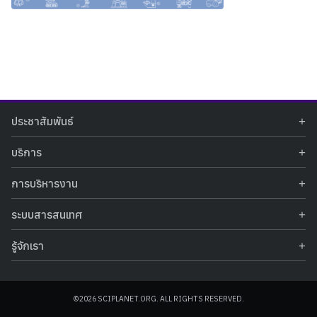
Search
Search
ประชาสัมพันธ์
for:
ข่าวประชาสัมพันธ์
บริการ
ข่าวกิจกรรม
ท้องฟ้าจำลอง
ภาพข่าวกิจกรรม
การบริหารงาน
นิทรรศการถาวร
ประกาศรับสมัครงาน
รายงานผลการดำเนินงาน
นิทรรศการเสมือนจริง
รางวัลแห่งความภาคภูมิใจ
ระบบสารสนเทศ
คำสั่งมอบหมายปฏิบัติหน้าที่
ศูนย์บริการวิทยาศาสตร์สุขภาพ
คำถามที่พบบ่อย
ฐานข้อมูลโครงการประกวดโครงงานวิทยาศาสตร์ สำหรับนักศึกษา กศน.
ข้อมูลสถิติเชิงให้บริการ
ศูนย์สร้างสรรค์เยาวชน
รู้จักเรา
รายงานผลการดำเนินงานของศูนย์วิทยาศาสตร์เพื่อการศึกษา
คู่มือการให้บริการ
กิจกรรมส่งเสริมการเรียนรู้และบริการการศึกษา
ข้อมูลทั่วไป
ระบบฐานข้อมูลรูปภาพ
แผนการจัดซื้อจัดจ้าง
บทความวิชาการ
โครงสร้างองค์กร
ระบบฐานข้อมูลครุภัณฑ์คอมพิวเตอร์
ประกาศจัดซื้อจัดจ้าง
ประวัติหน่วยงาน
©2026 SCIPLANET.ORG. ALL RIGHTS RESERVED.