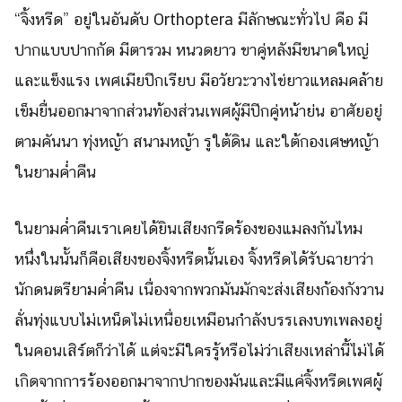
“จิ้งหรีด” อยู่ในอันดับ Orthoptera มีลักษณะทั่วไป คือ มี
ปากแบบปากกัด มีตารวม หนวดยาว ขาคู่หลังมีขนาดใหญ่
และแข็งแรง เพศเมียปีกเรียบ มีอวัยวะวางไข่ยาวแหลมคล้าย
เข็มยื่นออกมาจากส่วนท้องส่วนเพศผู้มีปีกคู่หน้าย่น อาศัยอยู่
ตามคันนา ทุ่งหญ้า สนามหญ้า รูใต้ดิน และใต้กองเศษหญ้า
ในยามค่ำคืน
ในยามค่ำคืนเราเคยได้ยินเสียงกรีดร้องของแมลงกันไหม
หนึ่งในนั้นก็คือเสียงของจิ้งหรีดนั้นเอง จิ้งหรีดได้รับฉายาว่า
นักดนตรียามค่ำคืน เนื่องจากพวกมันมักจะส่งเสียงก้องกังวาน
ลั่นทุ่งแบบไม่เหน็ดไม่เหนื่อยเหมือนกำลังบรรเลงบทเพลงอยู่
ในคอนเสิร์ตก็ว่าได้ แต่จะมีใครรู้หรือไม่ว่าเสียงเหล่านี้ไม่ได้
เกิดจากการร้องออกมาจากปากของมันและมีแค่จิ้งหรีดเพศผู้