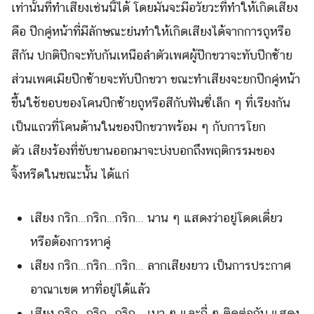
เท่านั้นที่ทำเสียงเช่นนี้ได้ โดยมันจะมีอวัยวะที่ทำให้เกิดเสียง
คือ ปีกคู่หน้าที่มีลักษณะย่นทำให้เกิดเสียงได้จากการถูหรือ
สีกัน ปกติปีกจะทับกันเหนือลำตัวเพศผู้ปีกขวาจะทับปีกซ้าย
ส่วนเพศเมียปีกซ้ายจะทับปีกขวา ขณะทำเสียงจะยกปีกคู่หน้า
ขึ้นใช้ขอบของโคนปีกซ้ายถูหรือสีกับฟันซี่เล็ก ๆ ที่เรียงกัน
เป็นแถวที่โคนด้านในของปีกขวาพร้อม ๆ กับการโยก
ตัว เสียงร้องที่ขับขานออกมาจะบ่งบอกถึงพฤติกรรมของ
จิ้งหรีดในขณะนั้น ได้แก่
เสียง กริก…กริก…กริก… นาน ๆ แสดงว่าอยู่โดดเดี่ยว
หรือต้องการหาคู่
Search
Search
for:
เสียง กริก…กริก…กริก… ลากเสียงยาว เป็นการประกาศ
อาณาเขต หาที่อยู่ได้แล้ว
เสียง กริก…กริก…กริก… เบา ๆ และถี่ ๆ ติดต่อกัน แสดง