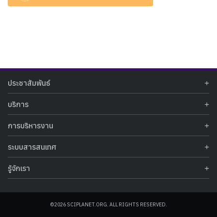
Search
Search
ประชาสัมพันธ์
for:
ข่าวประชาสัมพันธ์
บริการ
ข่าวกิจกรรม
ท้องฟ้าจำลอง
ภาพข่าวกิจกรรม
การบริหารงาน
นิทรรศการถาวร
ประกาศรับสมัครงาน
รายงานผลการดำเนินงาน
นิทรรศการเสมือนจริง
รางวัลแห่งความภาคภูมิใจ
ระบบสารสนเทศ
คำสั่งมอบหมายปฏิบัติหน้าที่
ศูนย์บริการวิทยาศาสตร์สุขภาพ
คำถามที่พบบ่อย
ฐานข้อมูลโครงการประกวดโครงงานวิทยาศาสตร์ สำหรับนักศึกษา กศน.
ข้อมูลสถิติเชิงให้บริการ
ศูนย์สร้างสรรค์เยาวชน
รู้จักเรา
รายงานผลการดำเนินงานของศูนย์วิทยาศาสตร์เพื่อการศึกษา
คู่มือการให้บริการ
กิจกรรมส่งเสริมการเรียนรู้และบริการการศึกษา
ข้อมูลทั่วไป
ระบบฐานข้อมูลรูปภาพ
แผนการจัดซื้อจัดจ้าง
บทความวิชาการ
โครงสร้างองค์กร
ระบบฐานข้อมูลครุภัณฑ์คอมพิวเตอร์
ประกาศจัดซื้อจัดจ้าง
ประวัติหน่วยงาน
©2026 SCIPLANET.ORG. ALL RIGHTS RESERVED.