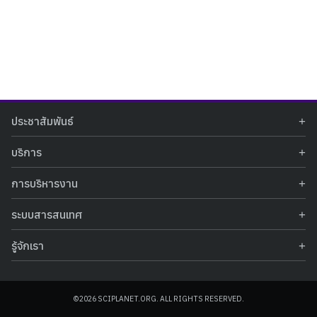
Search
Search
ประชาสัมพันธ์
for:
ข่าวประชาสัมพันธ์
บริการ
ข่าวกิจกรรม
ท้องฟ้าจำลอง
ภาพข่าวกิจกรรม
การบริหารงาน
นิทรรศการถาวร
ประกาศรับสมัครงาน
รายงานผลการดำเนินงาน
นิทรรศการเสมือนจริง
รางวัลแห่งความภาคภูมิใจ
ระบบสารสนเทศ
คำสั่งมอบหมายปฏิบัติหน้าที่
ศูนย์บริการวิทยาศาสตร์สุขภาพ
คำถามที่พบบ่อย
ฐานข้อมูลโครงการประกวดโครงงานวิทยาศาสตร์ สำหรับนักศึกษา กศน.
ข้อมูลสถิติเชิงให้บริการ
ศูนย์สร้างสรรค์เยาวชน
รู้จักเรา
รายงานผลการดำเนินงานของศูนย์วิทยาศาสตร์เพื่อการศึกษา
คู่มือการให้บริการ
กิจกรรมส่งเสริมการเรียนรู้และบริการการศึกษา
ข้อมูลทั่วไป
ระบบฐานข้อมูลรูปภาพ
แผนการจัดซื้อจัดจ้าง
บทความวิชาการ
โครงสร้างองค์กร
ระบบฐานข้อมูลครุภัณฑ์คอมพิวเตอร์
ประกาศจัดซื้อจัดจ้าง
ประวัติหน่วยงาน
©2026 SCIPLANET.ORG. ALL RIGHTS RESERVED.