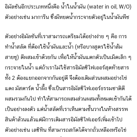
อิมัลชันอีกประเภทหนึ่งคือ น้ำในน้ำมัน (water in oil, W/O)
ตัวอย่างเช่น มาการีน ซึ่งมีหยดน้ำกระจายตัวอยู่ในน้ำมันพืช
ตัวอย่างอิมัลชันที่เราสามารถเตรียมได้อย่างง่าย ๆ คือ การ
ทำน้ำสลัด ที่ต้องใช้น้ำมันและน้ำ (หรือบางสูตรใช้น้ำส้ม
สายชู) ตีผสมเข้าด้วยกัน เพื่อให้น้ำมันแตกตัวเป็นเม็ดเล็ก ๆ
กระจายในน้ำ แต่ถ้าเราไม่ใช้สารอิมัลซิไฟเออร์สุดท้ายสาร
ทั้ง 2 ต้องแยกออกจากกันอยู่ดี จึงต้องเติมส่วนผสมอย่างไข่
แดง มัสตาร์ด น้ำผึ้ง ซึ่งเป็นสารอิมัลซิไฟเออร์ธรรมชาติตี
ผสมรวมกันไป ทำให้สามารถผสมส่วนผสมทั้งหมดเข้ากันได้
เป็นอย่างลงตัว แต่น้ำสลัดที่เราเห็นตามชั้นวางในห้างสรรพ
สินค้าล้วนแล้วแต่มีการเติมสารอิมัลซิไฟเออร์เพิ่มเข้าไป
ตัวอย่างเช่น เลซิทิน ที่สามารถสกัดได้จากถั่วเหลืองหรือไข่