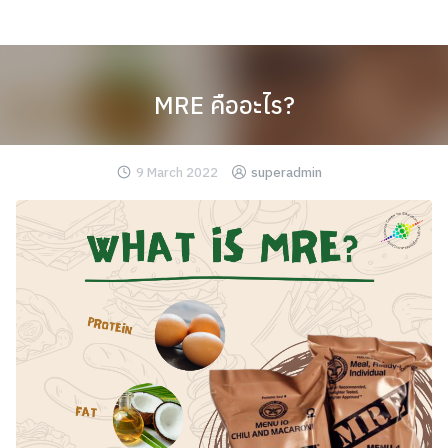
Skip
to
content
MRE คืออะไร?
9 March 2022
superadmin