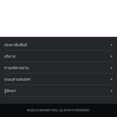
Search
Search
ประชาสัมพันธ์
for:
ข่าวประชาสัมพันธ์
บริการ
ข่าวกิจกรรม
ท้องฟ้าจำลอง
ภาพข่าวกิจกรรม
การบริหารงาน
นิทรรศการถาวร
ประกาศรับสมัครงาน
รายงานผลการดำเนินงาน
นิทรรศการเสมือนจริง
รางวัลแห่งความภาคภูมิใจ
ระบบสารสนเทศ
คำสั่งมอบหมายปฏิบัติหน้าที่
ศูนย์บริการวิทยาศาสตร์สุขภาพ
คำถามที่พบบ่อย
ฐานข้อมูลโครงการประกวดโครงงานวิทยาศาสตร์ สำหรับนักศึกษา กศน.
ข้อมูลสถิติเชิงให้บริการ
ศูนย์สร้างสรรค์เยาวชน
รู้จักเรา
รายงานผลการดำเนินงานของศูนย์วิทยาศาสตร์เพื่อการศึกษา
คู่มือการให้บริการ
กิจกรรมส่งเสริมการเรียนรู้และบริการการศึกษา
ข้อมูลทั่วไป
ระบบฐานข้อมูลรูปภาพ
แผนการจัดซื้อจัดจ้าง
บทความวิชาการ
โครงสร้างองค์กร
ระบบฐานข้อมูลครุภัณฑ์คอมพิวเตอร์
ประกาศจัดซื้อจัดจ้าง
ประวัติหน่วยงาน
©2026 SCIPLANET.ORG. ALL RIGHTS RESERVED.