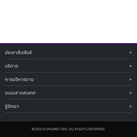
Search
Search
ประชาสัมพันธ์
for:
ข่าวประชาสัมพันธ์
บริการ
ข่าวกิจกรรม
ท้องฟ้าจำลอง
ภาพข่าวกิจกรรม
การบริหารงาน
นิทรรศการถาวร
ประกาศรับสมัครงาน
รายงานผลการดำเนินงาน
นิทรรศการเสมือนจริง
รางวัลแห่งความภาคภูมิใจ
ระบบสารสนเทศ
คำสั่งมอบหมายปฏิบัติหน้าที่
ศูนย์บริการวิทยาศาสตร์สุขภาพ
คำถามที่พบบ่อย
ฐานข้อมูลโครงการประกวดโครงงานวิทยาศาสตร์ สำหรับนักศึกษา กศน.
ข้อมูลสถิติเชิงให้บริการ
ศูนย์สร้างสรรค์เยาวชน
รู้จักเรา
รายงานผลการดำเนินงานของศูนย์วิทยาศาสตร์เพื่อการศึกษา
คู่มือการให้บริการ
กิจกรรมส่งเสริมการเรียนรู้และบริการการศึกษา
ข้อมูลทั่วไป
ระบบฐานข้อมูลรูปภาพ
แผนการจัดซื้อจัดจ้าง
บทความวิชาการ
โครงสร้างองค์กร
ระบบฐานข้อมูลครุภัณฑ์คอมพิวเตอร์
ประกาศจัดซื้อจัดจ้าง
ประวัติหน่วยงาน
©2026 SCIPLANET.ORG. ALL RIGHTS RESERVED.