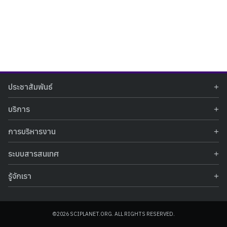
Search
Search
ประชาสัมพันธ์
for:
ข่าวประชาสัมพันธ์
บริการ
ข่าวกิจกรรม
ท้องฟ้าจำลอง
ภาพข่าวกิจกรรม
การบริหารงาน
นิทรรศการถาวร
ประกาศรับสมัครงาน
รายงานผลการดำเนินงาน
นิทรรศการเสมือนจริง
รางวัลแห่งความภาคภูมิใจ
ระบบสารสนเทศ
คำสั่งมอบหมายปฏิบัติหน้าที่
ศูนย์บริการวิทยาศาสตร์สุขภาพ
คำถามที่พบบ่อย
ฐานข้อมูลโครงการประกวดโครงงานวิทยาศาสตร์ สำหรับนักศึกษา กศน.
ข้อมูลสถิติเชิงให้บริการ
ศูนย์สร้างสรรค์เยาวชน
รู้จักเรา
รายงานผลการดำเนินงานของศูนย์วิทยาศาสตร์เพื่อการศึกษา
คู่มือการให้บริการ
กิจกรรมส่งเสริมการเรียนรู้และบริการการศึกษา
ข้อมูลทั่วไป
ระบบฐานข้อมูลรูปภาพ
แผนการจัดซื้อจัดจ้าง
บทความวิชาการ
โครงสร้างองค์กร
ระบบฐานข้อมูลครุภัณฑ์คอมพิวเตอร์
ประกาศจัดซื้อจัดจ้าง
ประวัติหน่วยงาน
©2026 SCIPLANET.ORG. ALL RIGHTS RESERVED.