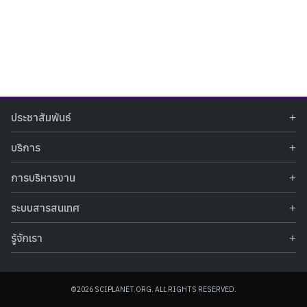
Search
Search
ประชาสัมพันธ์
for:
ข่าวประชาสัมพันธ์
บริการ
ข่าวกิจกรรม
ท้องฟ้าจำลอง
ภาพข่าวกิจกรรม
การบริหารงาน
นิทรรศการถาวร
ประกาศรับสมัครงาน
รายงานผลการดำเนินงาน
นิทรรศการเสมือนจริง
รางวัลแห่งความภาคภูมิใจ
ระบบสารสนเทศ
คำสั่งมอบหมายปฏิบัติหน้าที่
ศูนย์บริการวิทยาศาสตร์สุขภาพ
คำถามที่พบบ่อย
ฐานข้อมูลโครงการประกวดโครงงานวิทยาศาสตร์ สำหรับนักศึกษา กศน.
ข้อมูลสถิติเชิงให้บริการ
ศูนย์สร้างสรรค์เยาวชน
รู้จักเรา
รายงานผลการดำเนินงานของศูนย์วิทยาศาสตร์เพื่อการศึกษา
คู่มือการให้บริการ
กิจกรรมส่งเสริมการเรียนรู้และบริการการศึกษา
ข้อมูลทั่วไป
ระบบฐานข้อมูลรูปภาพ
แผนการจัดซื้อจัดจ้าง
บทความวิชาการ
โครงสร้างองค์กร
ระบบฐานข้อมูลครุภัณฑ์คอมพิวเตอร์
ประกาศจัดซื้อจัดจ้าง
ประวัติหน่วยงาน
©2026 SCIPLANET.ORG. ALL RIGHTS RESERVED.