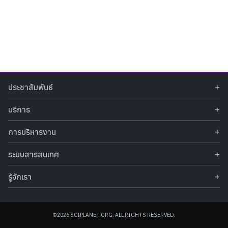
Search
Search
ประชาสัมพันธ์
for:
ข่าวประชาสัมพันธ์
บริการ
ข่าวกิจกรรม
ท้องฟ้าจำลอง
ภาพข่าวกิจกรรม
การบริหารงาน
นิทรรศการถาวร
ประกาศรับสมัครงาน
รายงานผลการดำเนินงาน
นิทรรศการเสมือนจริง
รางวัลแห่งความภาคภูมิใจ
ระบบสารสนเทศ
คำสั่งมอบหมายปฏิบัติหน้าที่
ศูนย์บริการวิทยาศาสตร์สุขภาพ
คำถามที่พบบ่อย
ฐานข้อมูลโครงการประกวดโครงงานวิทยาศาสตร์ สำหรับนักศึกษา กศน.
ข้อมูลสถิติเชิงให้บริการ
ศูนย์สร้างสรรค์เยาวชน
รู้จักเรา
รายงานผลการดำเนินงานของศูนย์วิทยาศาสตร์เพื่อการศึกษา
คู่มือการให้บริการ
กิจกรรมส่งเสริมการเรียนรู้และบริการการศึกษา
ข้อมูลทั่วไป
ระบบฐานข้อมูลรูปภาพ
แผนการจัดซื้อจัดจ้าง
บทความวิชาการ
โครงสร้างองค์กร
ระบบฐานข้อมูลครุภัณฑ์คอมพิวเตอร์
ประกาศจัดซื้อจัดจ้าง
ประวัติหน่วยงาน
©2026 SCIPLANET.ORG. ALL RIGHTS RESERVED.