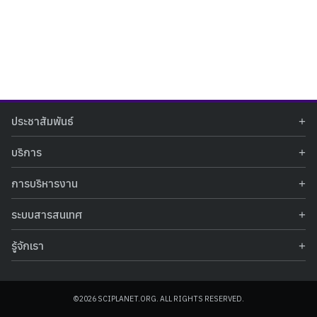
Search
Search
ประชาสัมพันธ์
for:
ข่าวประชาสัมพันธ์
บริการ
ข่าวกิจกรรม
ท้องฟ้าจำลอง
ภาพข่าวกิจกรรม
การบริหารงาน
นิทรรศการถาวร
ประกาศรับสมัครงาน
รายงานผลการดำเนินงาน
นิทรรศการเสมือนจริง
รางวัลแห่งความภาคภูมิใจ
ระบบสารสนเทศ
คำสั่งมอบหมายปฏิบัติหน้าที่
ศูนย์บริการวิทยาศาสตร์สุขภาพ
คำถามที่พบบ่อย
ฐานข้อมูลโครงการประกวดโครงงานวิทยาศาสตร์ สำหรับนักศึกษา กศน.
ข้อมูลสถิติเชิงให้บริการ
ศูนย์สร้างสรรค์เยาวชน
รู้จักเรา
รายงานผลการดำเนินงานของศูนย์วิทยาศาสตร์เพื่อการศึกษา
คู่มือการให้บริการ
กิจกรรมส่งเสริมการเรียนรู้และบริการการศึกษา
ข้อมูลทั่วไป
ระบบฐานข้อมูลรูปภาพ
แผนการจัดซื้อจัดจ้าง
บทความวิชาการ
โครงสร้างองค์กร
ระบบฐานข้อมูลครุภัณฑ์คอมพิวเตอร์
ประกาศจัดซื้อจัดจ้าง
ประวัติหน่วยงาน
©2026 SCIPLANET.ORG. ALL RIGHTS RESERVED.