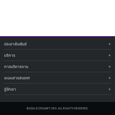
Search
Search
ประชาสัมพันธ์
for:
ข่าวประชาสัมพันธ์
บริการ
ข่าวกิจกรรม
ท้องฟ้าจำลอง
ภาพข่าวกิจกรรม
การบริหารงาน
นิทรรศการถาวร
ประกาศรับสมัครงาน
รายงานผลการดำเนินงาน
นิทรรศการเสมือนจริง
รางวัลแห่งความภาคภูมิใจ
ระบบสารสนเทศ
คำสั่งมอบหมายปฏิบัติหน้าที่
ศูนย์บริการวิทยาศาสตร์สุขภาพ
คำถามที่พบบ่อย
ฐานข้อมูลโครงการประกวดโครงงานวิทยาศาสตร์ สำหรับนักศึกษา กศน.
ข้อมูลสถิติเชิงให้บริการ
ศูนย์สร้างสรรค์เยาวชน
รู้จักเรา
รายงานผลการดำเนินงานของศูนย์วิทยาศาสตร์เพื่อการศึกษา
คู่มือการให้บริการ
กิจกรรมส่งเสริมการเรียนรู้และบริการการศึกษา
ข้อมูลทั่วไป
ระบบฐานข้อมูลรูปภาพ
แผนการจัดซื้อจัดจ้าง
บทความวิชาการ
โครงสร้างองค์กร
ระบบฐานข้อมูลครุภัณฑ์คอมพิวเตอร์
ประกาศจัดซื้อจัดจ้าง
ประวัติหน่วยงาน
©2026 SCIPLANET.ORG. ALL RIGHTS RESERVED.